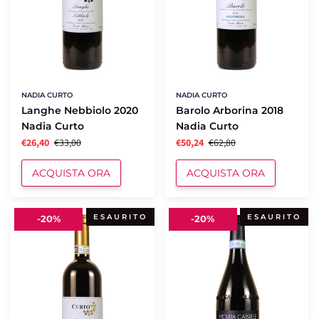
NADIA CURTO
NADIA CURTO
Langhe Nebbiolo 2020
Barolo Arborina 2018
Nadia Curto
Nadia Curto
€26,40
€33,00
€50,24
€62,80
ACQUISTA ORA
ACQUISTA ORA
Barolo
Langhe
ESAURITO
ESAURITO
-
20%
-
20%
La
Nebbiolo
Foia
2020
2018
Morra
Nadia
Gabriele
Curto