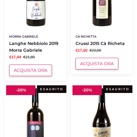
MORRA GABRIELE
CÀ RICHETTA
Langhe Nebbiolo 2019
Crussi 2015 Cà Richeta
Morra Gabriele
€17,60
€22,00
€17,44
€21,80
ACQUISTA ORA
ACQUISTA ORA
L'informale
Nebbiolo
ESAURITO
ESAURITO
-
20%
-
20%
2022
2020
Nadia
De
Curto
Simone