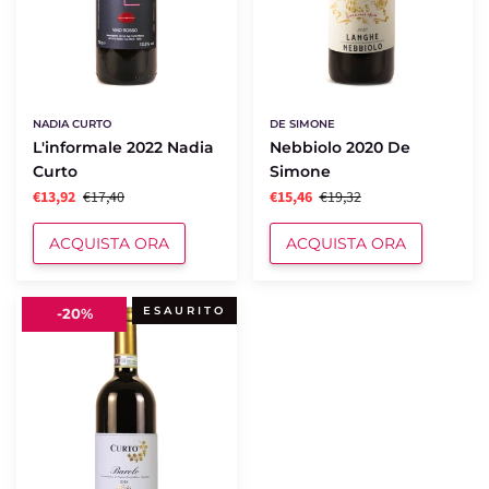
NADIA CURTO
DE SIMONE
L'informale 2022 Nadia
Nebbiolo 2020 De
Curto
Simone
€13,92
€17,40
€15,46
€19,32
ACQUISTA ORA
ACQUISTA ORA
Barolo
ESAURITO
-
20%
La
Foia
2017
Nadia
Curto