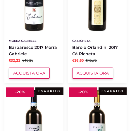
MORRA GABRIELE
CA RICHETA
Barbaresco 2017 Morra
Barolo Orlandini 2017
Gabriele
Cà Richeta
€32,21
€40,26
€36,60
€45,75
ACQUISTA ORA
ACQUISTA ORA
Langhe
Barolo
ESAURITO
ESAURITO
-
20%
-
20%
Nebbiolo
Arborina
2020
2018
Nadia
Nadia
Curto
Curto