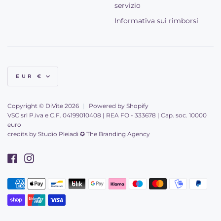
servizio
Informativa sui rimborsi
Valuta
EUR €
Copyright © DiVite 2026
|
Powered by Shopify
VSC srl P.iva e C.F. 04199010408 | REA FO - 333678 | Cap. soc. 10000
euro
credits by
Studio Pleiadi ✪ The Branding Agency
Facebook
Instagram
American
Apple
Bancontact
Blik
Google
Klarna
Maestro
Master
Mobilepay
Paypal
Metodi
express
pay
pay
di
Shopify
Unionpay
Visa
pagamento