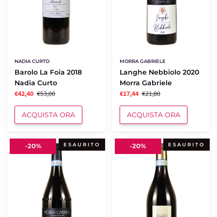
NADIA CURTO
MORRA GABRIELE
Barolo La Foia 2018
Langhe Nebbiolo 2020
Nadia Curto
Morra Gabriele
€42,40
€53,00
€17,44
€21,80
ACQUISTA ORA
ACQUISTA ORA
Langhe
Crussi
ESAURITO
ESAURITO
-
20%
-
20%
Nebbiolo
2015
2019
Cà
Morra
Richeta
Gabriele