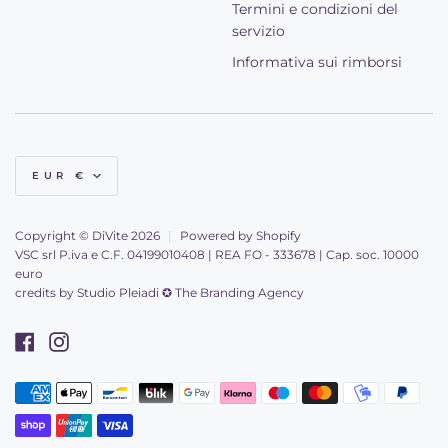
Termini e condizioni del
servizio
Informativa sui rimborsi
Valuta
EUR €
Copyright © DiVite 2026
|
Powered by Shopify
VSC srl P.iva e C.F. 04199010408 | REA FO - 333678 | Cap. soc. 10000
euro
credits by
Studio Pleiadi ✪ The Branding Agency
Facebook
Instagram
American
Apple
Bancontact
Blik
Google
Klarna
Maestro
Master
Mobilepay
Paypal
Metodi
express
pay
pay
di
Shopify
Unionpay
Visa