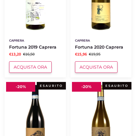
CAPRERA
CAPRERA
Fortuna 2019 Caprera
Fortuna 2020 Caprera
€13,20
€16,50
€15,96
€19,95
ACQUISTA ORA
ACQUISTA ORA
Le
Vento
ESAURITO
ESAURITO
-
20%
-
20%
Vasche
e
Montepulciano
Sale
2019
2021
Caprera
Caprera