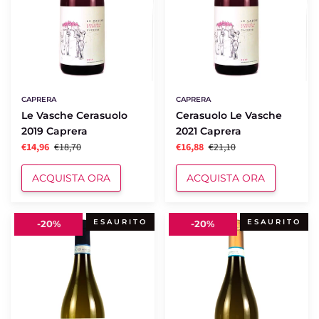
CAPRERA
CAPRERA
Le Vasche Cerasuolo
Cerasuolo Le Vasche
2019 Caprera
2021 Caprera
€14,96
€18,70
€16,88
€21,10
ACQUISTA ORA
ACQUISTA ORA
Fortuna
Fortuna
ESAURITO
ESAURITO
-
20%
-
20%
2019
2020
Caprera
Caprera