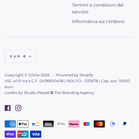
Termini e condizioni del
servizio
Informativa sui rimborsi
Valuta
EUR €
Copyright © DiVite 2026
|
Powered by Shopify
VSC srl P.iva e C.F. 04199010408 | REA FO - 333678 | Cap. soc. 10000
euro
credits by
Studio Pleiadi ✪ The Branding Agency
Facebook
Instagram
American
Apple
Bancontact
Blik
Google
Klarna
Maestro
Master
Mobilepay
Paypal
Metodi
express
pay
pay
di