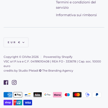
Termini e condizioni del
servizio
Informativa sui rimborsi
Valuta
EUR €
Copyright © DiVite 2026
|
Powered by Shopify
VSC srl P.iva e C.F. 04199010408 | REA FO - 333678 | Cap. soc. 10000
euro
credits by
Studio Pleiadi ✪ The Branding Agency
Facebook
Instagram
American
Apple
Bancontact
Blik
Google
Klarna
Maestro
Master
Mobilepay
Paypal
Metodi
express
pay
pay
di
Shopify
Unionpay
Visa