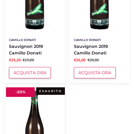
CAMILLO DONATI
CAMILLO DONATI
Sauvignon 2019
Sauvignon 2019
Camillo Donati
Camillo Donati
€16,00
€20,00
€15,20
€19,00
ACQUISTA ORA
ACQUISTA ORA
Trebbiano
ESAURITO
-
20%
2019
Camillo
Donati