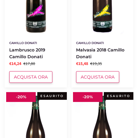
CAMILLO DONATI
CAMILLO DONATI
Lambrusco 2019
Malvasia 2018 Camillo
Camillo Donati
Donati
€14,24
€17,80
€15,48
€19,35
ACQUISTA ORA
ACQUISTA ORA
Sauvignon
Sauvignon
ESAURITO
ESAURITO
-
20%
-
20%
2019
2019
Camillo
Camillo
Donati
Donati