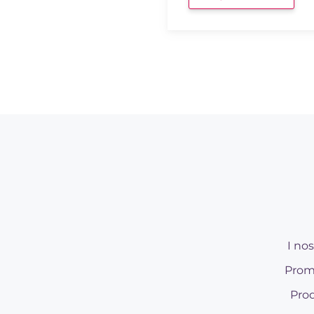
I nos
Prom
Prod