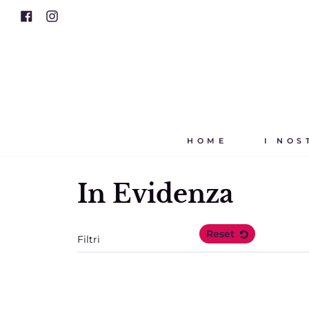
Vai
Facebook
Instagram
al
contenuto
HOME
I NOS
In Evidenza
Reset
Filtri