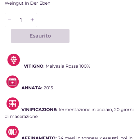
Weingut In Der Eben
Quantità
Esaurito
VITIGNO
: Malvasia Rossa 100%
ANNATA:
2015
VINIFICAZIONE:
fermentazione in acciaio, 20 giorni
di macerazione.
AFFINAMENTO:
24 mesi in tonneaux esausti, poi in