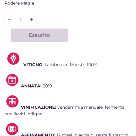
Podere Magia
Quantità
Esaurito
VITIGNO
:
Lambrusco Maestri 100%
ANNATA:
2019
VINIFICAZIONE:
vendemmia manuale, fermenta
con lieviti indigeni
.
AFFINAMENTO:
12 mesi
in acciaio, senza filtrazioni