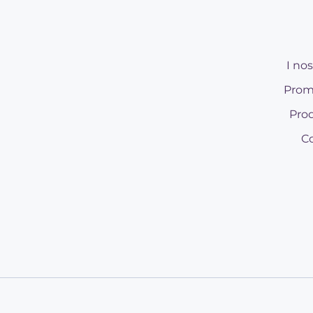
I nos
Prom
Prod
Co