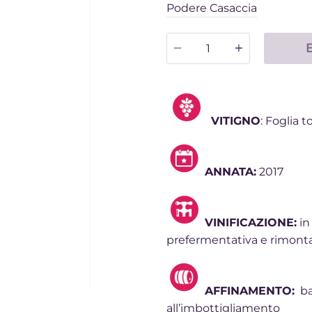
Podere Casaccia
Quantità
VITIGNO
: Foglia 
ANNATA:
2017
VINIFICAZIONE:
in
prefermentativa e rimontagg
AFFINAMENTO:
bar
all’imbottigliamento