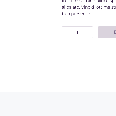
frutti rossi, mineralità e s
al palato. Vino di ottima 
ben presente.
Quantità