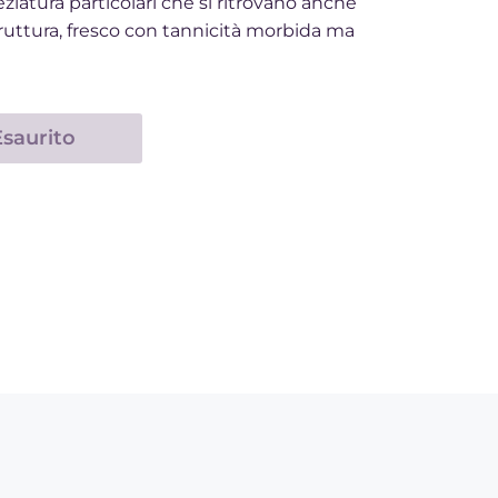
peziatura particolari che si ritrovano anche
struttura, fresco con tannicità morbida ma
Esaurito