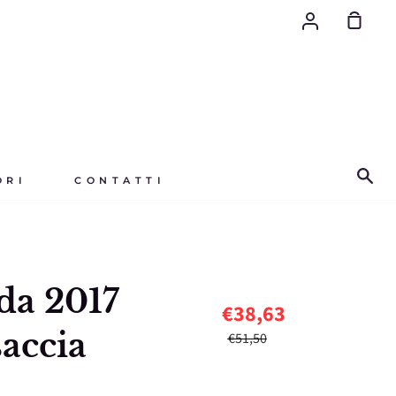
Account
Il
tuo
carrello
Ce
ORI
CONTATTI
da 2017
€38,63
accia
€51,50