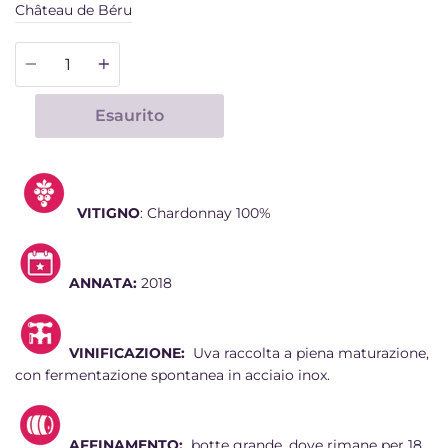
Château de Béru
Quantità
Esaurito
VITIGNO
: Chardonnay 100%
ANNATA:
2018
VINIFICAZIONE:
Uva raccolta a piena maturazione,
con fermentazione spontanea in acciaio inox.
AFFINAMENTO:
botte grande, dove rimane per 18