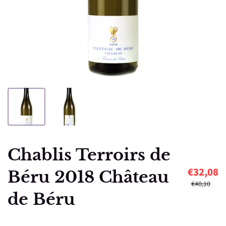
Chablis Terroirs de
€32,08
Béru 2018 Château
€40,10
de Béru