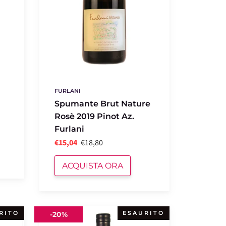
FURLANI
Spumante Brut Nature
Rosè 2019 Pinot Az.
Furlani
€15,04
€18,80
ACQUISTA ORA
Lakrez
RITO
ESAURITO
-
20%
2017