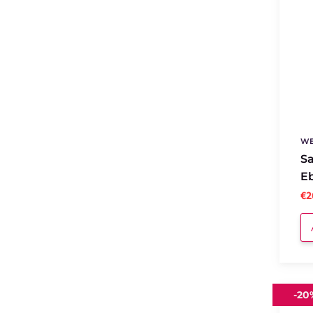
WE
Sa
E
€2
Trent
-
20
DOC