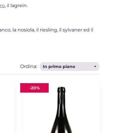
ro
, il lagrein.
, la nosiola, il riesling, il sylvaner ed il
Ordina:
Solè
-
20%
2022
Grawü