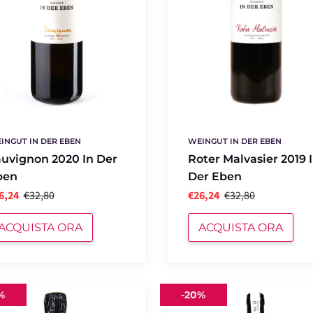
INGUT IN DER EBEN
WEINGUT IN DER EBEN
uvignon 2020 In Der
Roter Malvasier 2019 
ben
Der Eben
6,24
€32,80
€26,24
€32,80
ACQUISTA ORA
ACQUISTA ORA
o
Pinot
%
-
20%
Nero