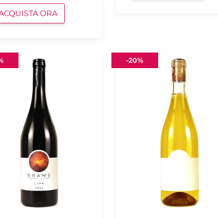
ACQUISTA ORA
Riesling
%
-
20%
2019
ü
Grawü