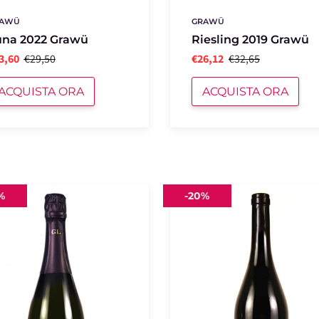
AWÜ
GRAWÜ
una 2022 Grawü
Riesling 2019 Grawü
3,60
€29,50
€26,12
€32,65
ACQUISTA ORA
ACQUISTA ORA
o
Pinot
%
-
20%
Grigio
2022
Grawü
er