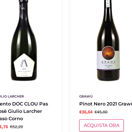
2021
Grawü
er
ULIO LARCHER
GRAWÜ
rento DOC CLOU Pas
Pinot Nero 2021 Graw
sè Giulio Larcher
€36,64
€45,80
aso Corno
ACQUISTA ORA
1,76
€52,20