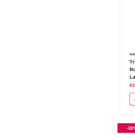
Maso
Corno
MA
Tr
Ro
La
€3
Rifles
-
20
Rosi