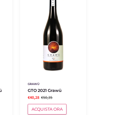
Grawü
GRAWÜ
ü
GTO 2021 Grawü
€40,28
€50,35
ACQUISTA ORA