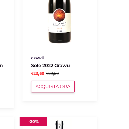
GRAWÜ
In
Solè 2022 Grawü
€23,60
€29,50
ACQUISTA ORA
GTO
-
20%
2021