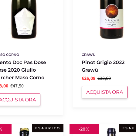
SO CORNO
GRAWÜ
ento Doc Pas Dose
Pinot Grigio 2022
se 2020 Giulio
Grawü
rcher Maso Corno
€26,08
€32,60
8,00
€47,50
ACQUISTA ORA
ACQUISTA ORA
so
Esegesi
ESAURITO
ESAU
%
-
20%
2018