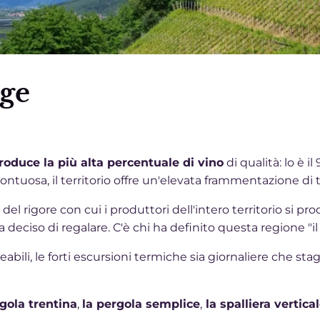
ige
produce la più alta percentuale di vino
di qualità: lo è 
osa, il territorio offre un'elevata frammentazione di ter
e del rigore con cui i produttori dell'intero territorio si 
deciso di regalare. C'è chi ha definito questa regione "il 
meabili, le forti escursioni termiche sia giornaliere che st
rgola trentina
,
la pergola semplice
,
la spalliera vertica