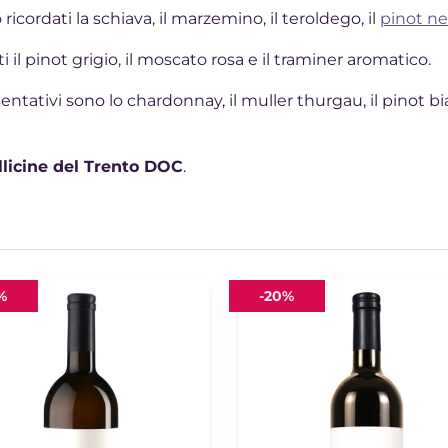
ricordati la schiava, il marzemino, il teroldego, il
pinot ne
l pinot grigio, il moscato rosa e il traminer aromatico.
ntativi sono lo chardonnay, il muller thurgau, il pinot bianco
llicine del Trento DOC
.
gnon
Roter
%
-
20%
Malvasier
2019
In
Der
Eben