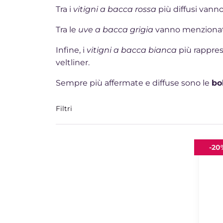
Tra i
vitigni a bacca rossa
più diffusi vanno 
Tra le
uve a bacca grigia
vanno menzionati i
Infine, i
vitigni a bacca bianca
più rapprese
veltliner.
Sempre più affermate e diffuse sono le
bo
Filtri
Sauvi
-
20
2020
In
Der
Eben