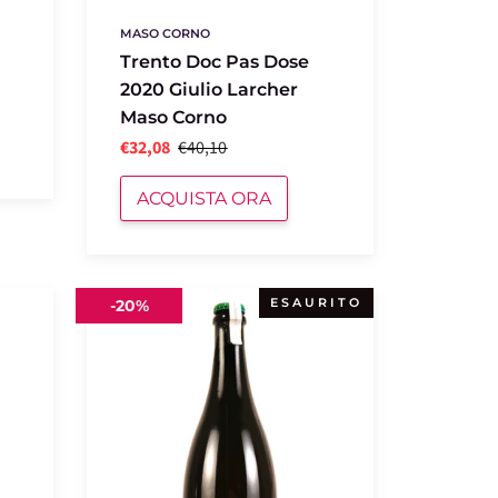
MASO CORNO
Trento Doc Pas Dose
2020 Giulio Larcher
Maso Corno
€32,08
€40,10
ACQUISTA ORA
Spumante
ESAURITO
-
20%
Brut
Nature
Rosè
2019
Pinot
Az.
Furlani