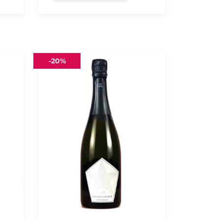
Trento
-
20%
Doc
Pas
Dose
2020
Giulio
Larcher
Maso
Corno