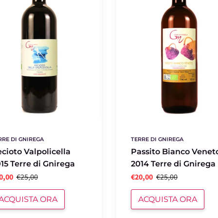
2014
Terre
ga
di
Gnirega
RRE DI GNIREGA
TERRE DI GNIREGA
cioto Valpolicella
Passito Bianco Venet
15 Terre di Gnirega
2014 Terre di Gnirega
0,00
€25,00
€20,00
€25,00
ACQUISTA ORA
ACQUISTA ORA