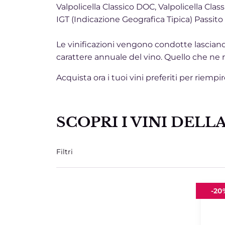
Valpolicella Classico DOC, Valpolicella Cl
IGT (Indicazione Geografica Tipica) Passit
Le vinificazioni vengono condotte lascian
carattere annuale del vino. Quello che ne 
Acquista ora i tuoi vini preferiti per riempi
SCOPRI I VINI DELL
Filtri
Recio
-
20
Valpol
2015