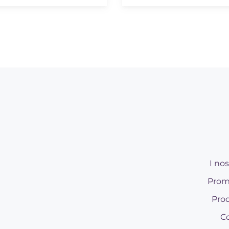
I nos
Prom
Prod
Co