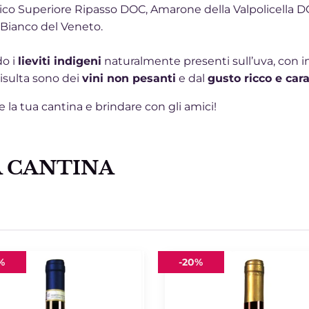
assico Superiore Ripasso DOC, Amarone della Valpolicella 
o Bianco del Veneto.
do i
lieviti indigeni
naturalmente presenti sull’uva, con i
risulta sono dei
vini non pesanti
e dal
gusto ricco e cara
re la tua cantina e brindare con gli amici!
A CANTINA
to
Passito
%
-
20%
icella
Bianco
Veneto