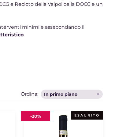
DOCG e Recioto della Valpolicella DOCG e un
nterventi minimi e assecondando il
tteristico
.
Ordina:
Amarone
ESAURITO
-
20%
Valpolicella
2014