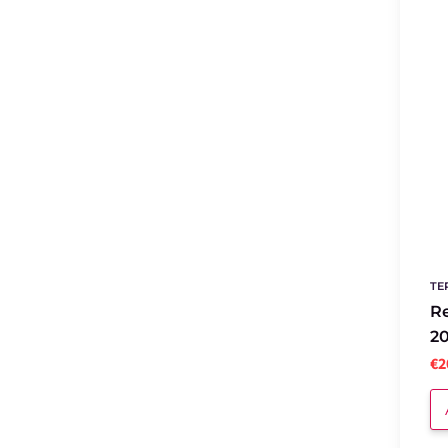
Terre
di
Gnire
TE
Re
20
€2