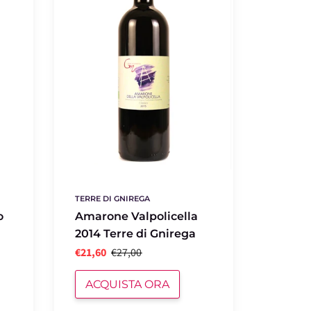
Terre
di
Gnirega
TERRE DI GNIREGA
o
Amarone Valpolicella
2014 Terre di Gnirega
€21,60
€27,00
ACQUISTA ORA