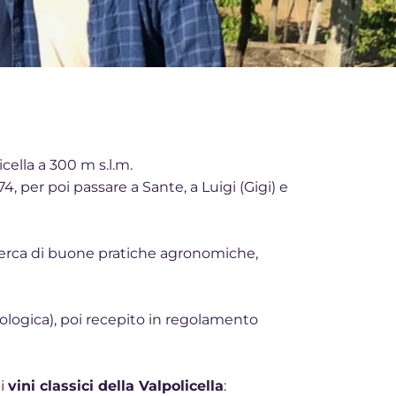
icella a 300 m s.l.m.
4, per poi passare a Sante, a Luigi (Gigi) e
icerca di buone pratiche agronomiche,
iologica), poi recepito in regolamento
 i
vini classici della Valpolicella
: