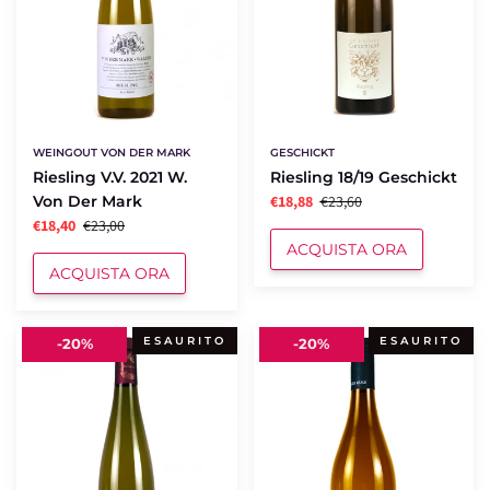
WEINGOUT VON DER MARK
GESCHICKT
Riesling V.V. 2021 W.
Riesling 18/19 Geschickt
Von Der Mark
€18,88
€23,60
€18,40
€23,00
ACQUISTA ORA
ACQUISTA ORA
Rot
Emotiq
ESAURITO
ESAURITO
-
20%
-
20%
Murle
2018
2017
Riccardi
Pierre
Reale
Frick