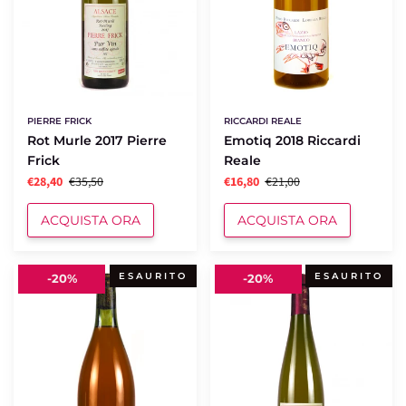
PIERRE FRICK
RICCARDI REALE
Rot Murle 2017 Pierre
Emotiq 2018 Riccardi
Frick
Reale
€28,40
€35,50
€16,80
€21,00
ACQUISTA ORA
ACQUISTA ORA
Re
Grand
ESAURITO
ESAURITO
-
20%
-
20%
Piko
Cru
2015
Vorburg
Kmetjia
2018
Štekar
Pierre
Frick