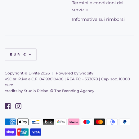
Termini e condizioni del
servizio
Informativa sui rimborsi
Valuta
EUR €
Copyright © DiVite 2026
|
Powered by Shopify
VSC srl P.iva e C.F. 04199010408 | REA FO - 333678 | Cap. soc. 10000
euro
credits by
Studio Pleiadi ✪ The Branding Agency
Facebook
Instagram
American
Apple
Bancontact
Blik
Google
Klarna
Maestro
Master
Mobilepay
Paypal
Metodi
express
pay
pay
di
Shopify
Unionpay
Visa