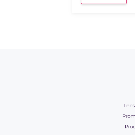
I nos
Prom
Prod