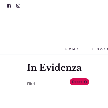
Vai
Facebook
Instagram
al
contenuto
HOME
I NOS
In Evidenza
Reset
Filtri