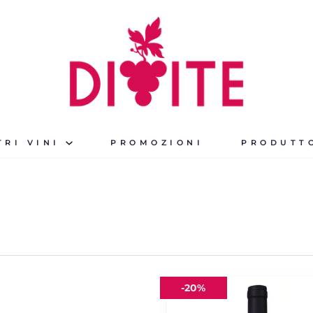
TRI VINI
PROMOZIONI
PRODUTT
Suppriscola
-
20%
2018