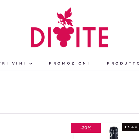
TRI VINI
PROMOZIONI
PRODUTT
Cabòries
ESAU
-
20%
2018