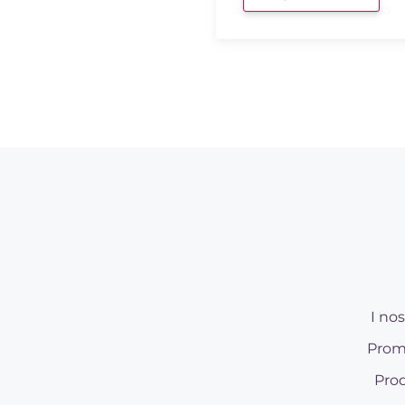
I nos
Prom
Prod