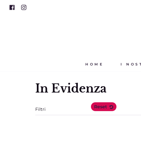
Vai
Facebook
Instagram
al
contenuto
HOME
I NOS
In Evidenza
Reset
Filtri