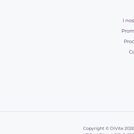
I nos
Prom
Prod
Co
Copyright © DiVite 202