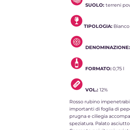
SUOLO:
terreni pov
TIPOLOGIA:
Bianco
DENOMINAZIONE
FORMATO:
0,75 l
VOL.:
12%
Rosso rubino impenetrabile
importanti di foglia di pepe
prugna e ciliegia accompag
speziatura. Palato asciutto