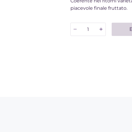
Coerente nei ritorni variet
piacevole finale fruttato.
Quantità