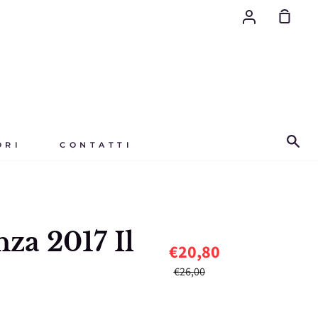
Account
Il
tuo
carrello
Ce
ORI
CONTATTI
za 2017 Il
€20,80
€26,00