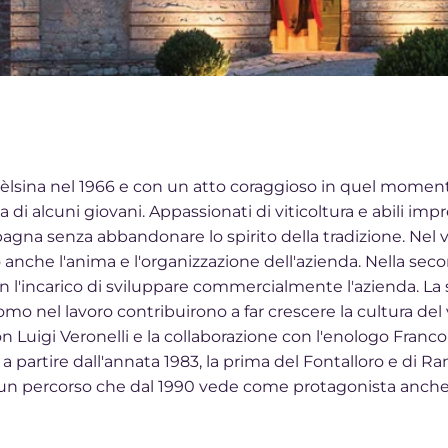
èlsina nel 1966 e con un atto coraggioso in quel momento di
zia di alcuni giovani. Appassionati di viticoltura e abili im
a senza abbandonare lo spirito della tradizione. Nel volg
anche l'anima e l'organizzazione dell'azienda. Nella sec
 l'incarico di sviluppare commercialmente l'azienda. La 
o nel lavoro contribuirono a far crescere la cultura del vi
con Luigi Veronelli e la collaborazione con l'enologo Fr
 partire dall'annata 1983, la prima del Fontalloro e di Ranc
 percorso che dal 1990 vede come protagonista anche Gio