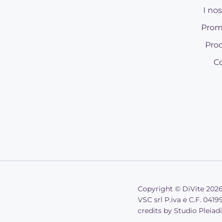
I nos
Prom
Prod
Co
Copyright © DiVite 202
VSC srl P.iva e C.F. 041
credits by
Studio Pleiad