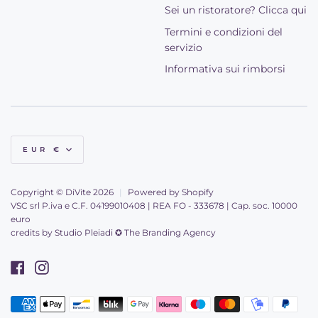
Sei un ristoratore? Clicca qui
Termini e condizioni del
servizio
Informativa sui rimborsi
Valuta
EUR €
Copyright © DiVite 2026
|
Powered by Shopify
VSC srl P.iva e C.F. 04199010408 | REA FO - 333678 | Cap. soc. 10000
euro
credits by
Studio Pleiadi ✪ The Branding Agency
Facebook
Instagram