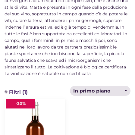
convergono ad un equilibrio complessivo, che è anche uno
stile di vita. Marta è presente in ogni fase della produzione
del suo vino, soprattutto in campo quando c’è da potare le
viti, curare la terra, attendere i primi germogli, superare
indenne l’ arsura estiva, ed è già tempo di vendemmia. In
tutte le fasi è ben supportata da eccellenti collaboratori. In
campo, quelli femminili in primis e maschili poi, sono
aiutati nel loro lavoro da tre partners preziosissimi: le
piante spontanee che inerbiscono la superficie, la piccola
fauna selvatica che scava ed i microorganismi che
sintetizzano il tutto. La coltivazione è biologica certificata
La vinificazione è naturale non certificata.
Filtri (1)
Amaranto
-
20%
2018
Dei
Agre